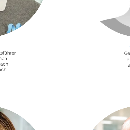
sführer
Ge
ach
P
oach
A
ach