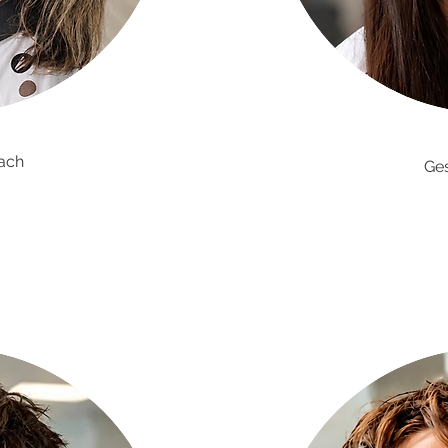
ach
Ge