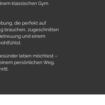
 einem klassischen Gym
ebung, die perfekt auf
ng brauchen, zugeschnitten
r Betreuung und einem
hlfühlst.
 gesünder leben möchtest –
 deinem persönlichen Weg.
ritt.