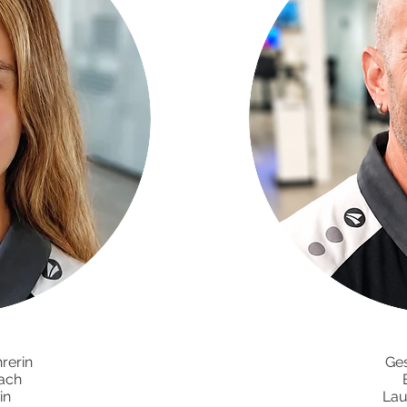
rerin
Ge
ach
in
Lau