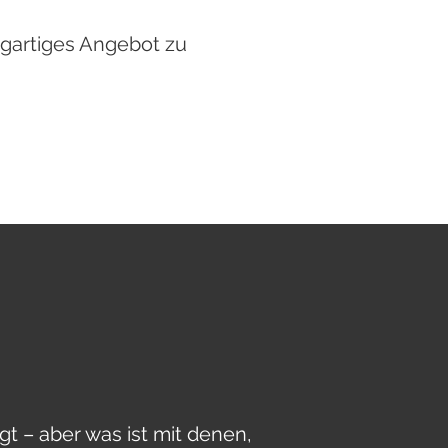
igartiges Angebot zu
egt – aber was ist mit denen,