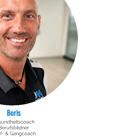
Boris
sundheitscoach
Berufsbildner
f- & Gangcoach