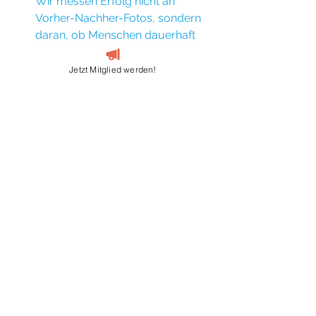
Wir messen Erfolg nicht an 
Vorher-Nachher-Fotos, sondern 
daran, ob Menschen dauerhaft 
aktiv bleiben.
Verantwortung statt 
Jetzt Mitglied werden!
Gleichgültigkeit
Der Erfolg unserer Mitglieder ist 
kein Nebeneffekt, sondern unser 
Auftrag.
Warum Betreuung der Schlüssel ist
Menschen bleiben nicht beim Training, 
weil sie Verträge unterschreiben. Sie 
bleiben, weil sie:
sich sicher fühlen
Fortschritte spüren
verstanden werden
Vertrauen entwickeln
merken, dass jemand 